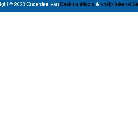
ight © 2023 Onderdeel van
BaakmanMedia
&
Vrolijk Internet S